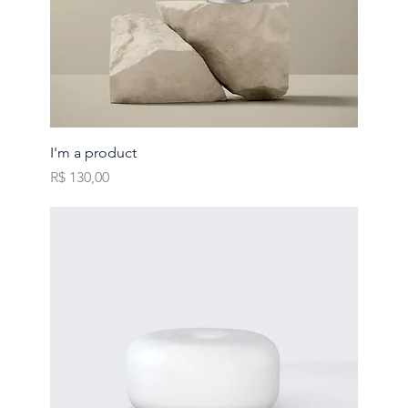
I'm a product
Preço
R$ 130,00