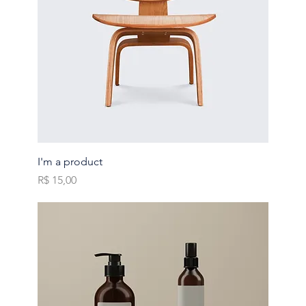
I'm a product
Preço
R$ 15,00