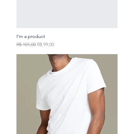
I'm a product
Preço normal
Preço promocional
R$ 101,00
R$ 99,00