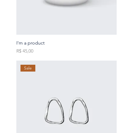
I'm a product
Preço
R$ 45,00
Sale