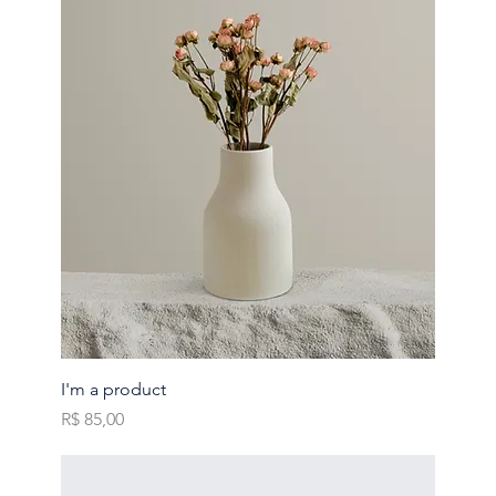
I'm a product
Preço
R$ 85,00