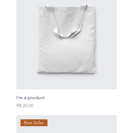
I'm a product
Preço
R$ 20,00
Best Seller