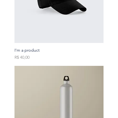
I'm a product
Preço
R$ 40,00