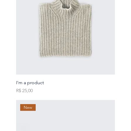
I'm a product
Preço
R$ 25,00
New