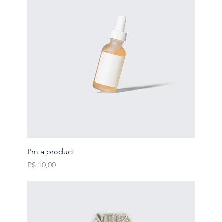
I'm a product
Preço
R$ 10,00